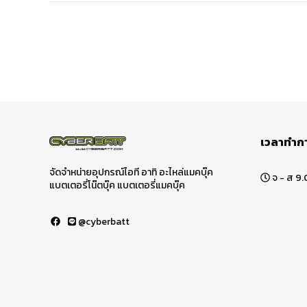
เวลาทำก
จัดจำหน่ายอุปกรณ์ไอที อาทิ อะไหล่แมคบุ๊ค
จ - ส 9.
แบตเตอรี่โน๊ตบุ๊ค แบตเตอรี่แมคบุ๊ค
@cyberbatt